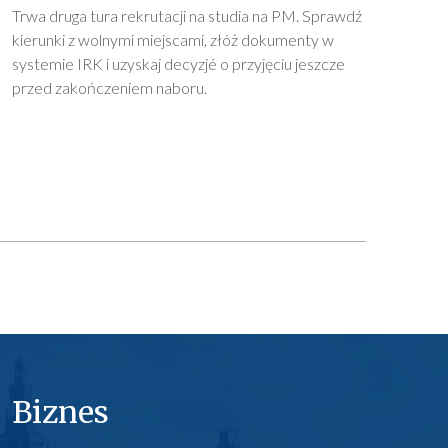
Trwa druga tura rekrutacji na studia na PM. Sprawdź
kierunki z wolnymi miejscami, złóż dokumenty w
systemie IRK i uzyskaj decyzjé o przyjęciu jeszcze
przed zakończeniem naboru.
Biznes