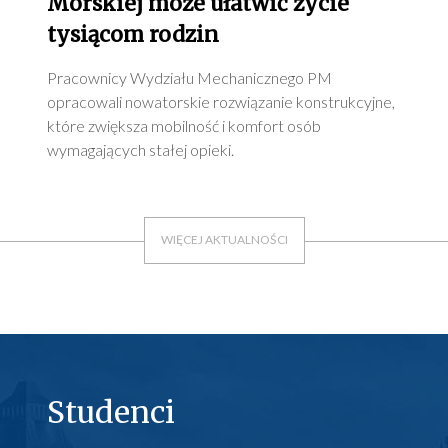
Morskiej może ułatwić życie
tysiącom rodzin
Pracownicy Wydziału Mechanicznego PM
opracowali nowatorskie rozwiązanie konstrukcyjne,
które zwiększa mobilność i komfort osób
wymagających stałej opieki.
WIĘCEJ AKTUALNOŚCI
Studenci