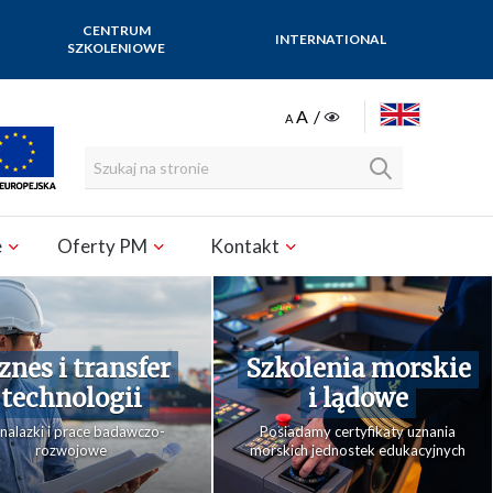
CENTRUM
INTERNATIONAL
SZKOLENIOWE
ENGLISH
e
Oferty PM
Kontakt
znes i transfer
Szkolenia morskie
technologii
i lądowe
alazki i prace badawczo-
Posiadamy certyfikaty uznania
rozwojowe
morskich jednostek edukacyjnych