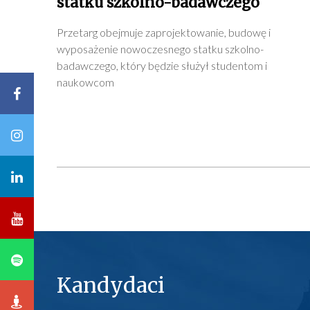
statku szkolno-badawczego
Przetarg obejmuje zaprojektowanie, budowę i
wyposażenie nowoczesnego statku szkolno-
badawczego, który będzie służył studentom i
naukowcom
Kandydaci