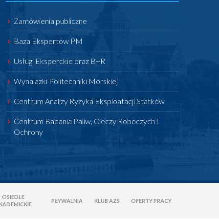
Zamówienia publiczne
Baza Ekspertów PM
Usługi Eksperckie oraz B+R
Wynalazki Politechniki Morskiej
Centrum Analizy Ryzyka Eksploatacji Statków
Centrum Badania Paliw, Cieczy Roboczych i
Ochrony
OSIEDLE
PŁYWALNIA
KLUB AZS
OFERTY PRACY
KADEMICKIE