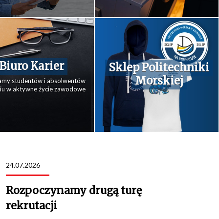
Biuro Karier
Sklep Politechniki
Morskiej
amy studentów i absolwentów
ciu w aktywne życie zawodowe
24.07.2026
Rozpoczynamy drugą turę
rekrutacji