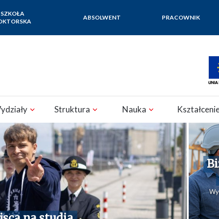
SZKOŁA
ABSOLWENT
PRACOWNIK
OKTORSKA
ydziały
Struktura
Nauka
Kształceni
Bi
Wyn
jsca na studia
 dla siebie