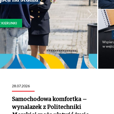
Ź KIERUNKI
Wspier
w wejś
28.07.2026
Samochodowa komfortka –
wynalazek z Politechniki