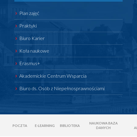
Plan zajęć
Praktyki
Biuro Karier
Koła naukowe
Erasmus+
Akademickie Centrum Wsparcia
Biuro ds. Osób z Niepełnosprawnościami
NAUKOWA BAZA
POCZTA
E-LEARNING
BIBLIOTEKA
DANYCH
A