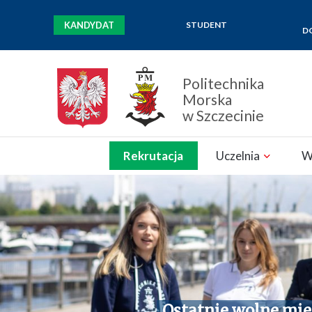
KANDYDAT
STUDENT
D
Politechnika
Morska
w Szczecinie
Zamknij nawigację
Rekrutacja
Uczelnia
W
Ostatnie wolne mie
Wybierz kierunek