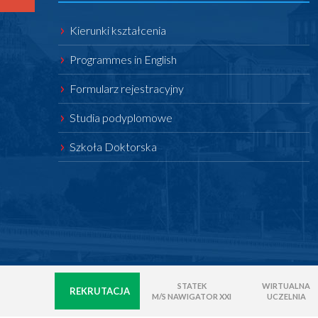
Kierunki kształcenia
Programmes in English
Formularz rejestracyjny
Studia podyplomowe
Szkoła Doktorska
STATEK
WIRTUALNA
REKRUTACJA
M/S NAWIGATOR XXI
UCZELNIA