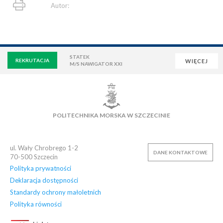
Autor:
STATEK
REKRUTACJA
WIĘCEJ
M/S NAWIGATOR XXI
WIRTUALNA UCZELNIA
POCZTA
E-LEARNING
BIBLIOTEKA
NAUKOWA BAZA DANYCH
POLITECHNIKA MORSKA W SZCZECINIE
OSIEDLE AKADEMICKIE
PŁYWALNIA
KLUB AZS
OFERTY PRACY
ul. Wały Chrobrego 1-2
DANE KONTAKTOWE
70-500
Szczecin
Polityka prywatności
Deklaracja dostępności
Standardy ochrony małoletnich
Polityka równości