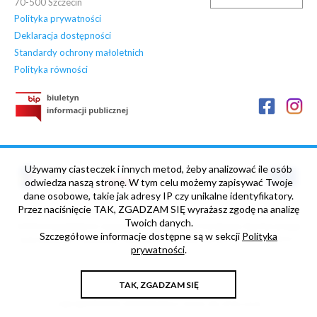
70-500
Szczecin
Polityka prywatności
Deklaracja dostępności
Standardy ochrony małoletnich
Polityka równości
Używamy ciasteczek i innych metod, żeby analizować ile osób
odwiedza naszą stronę. W tym celu możemy zapisywać Twoje
dane osobowe, takie jak adresy IP czy unikalne identyfikatory.
Przez naciśnięcie TAK, ZGADZAM SIĘ wyrażasz zgodę na analizę
„NOWE HORYZONTY” Projekt współfinansowany ze środków
Twoich danych.
Unii Europejskiej w ramach Europejskiego Funduszu Społecznego
Szczegółowe informacje dostępne są w sekcji
Polityka
oraz budżetu Państwa, Umowa nr POWR.03.05.00-00-Z013/17-
prywatności
.
00
TAK, ZGADZAM SIĘ
Copyright © 2006-2026 Maritime University of Szczecin