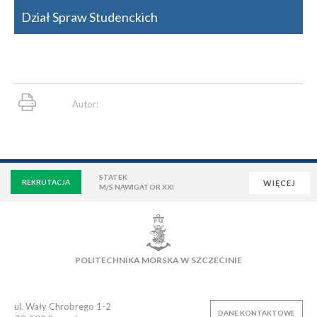
Dział Spraw Studenckich
Autor:
STATEK
REKRUTACJA
WIĘCEJ
M/S NAWIGATOR XXI
WIRTUALNA UCZELNIA
POCZTA
E-LEARNING
BIBLIOTEKA
NAUKOWA BAZA DANYCH
POLITECHNIKA MORSKA W SZCZECINIE
OSIEDLE AKADEMICKIE
PŁYWALNIA
KLUB AZS
OFERTY PRACY
ul. Wały Chrobrego 1-2
DANE KONTAKTOWE