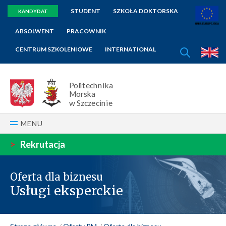
STUDENT
SZKOŁA DOKTORSKA
KANDYDAT
ABSOLWENT
PRACOWNIK
SZUKAJ
CENTRUM SZKOLENIOWE
INTERNATIONAL
E
Politechnika
Morska
w Szczecinie
MENU
>
Rekrutacja
Oferta dla biznesu
Usługi eksperckie