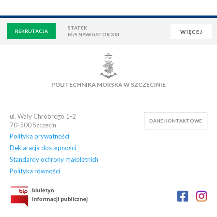
STATEK
REKRUTACJA
WIĘCEJ
M/S NAWIGATOR XXI
WIRTUALNA UCZELNIA
POCZTA
E-LEARNING
BIBLIOTEKA
NAUKOWA BAZA DANYCH
POLITECHNIKA MORSKA W SZCZECINIE
OSIEDLE AKADEMICKIE
PŁYWALNIA
KLUB AZS
OFERTY PRACY
ul. Wały Chrobrego 1-2
DANE KONTAKTOWE
70-500
Szczecin
Polityka prywatności
Deklaracja dostępności
Standardy ochrony małoletnich
Polityka równości