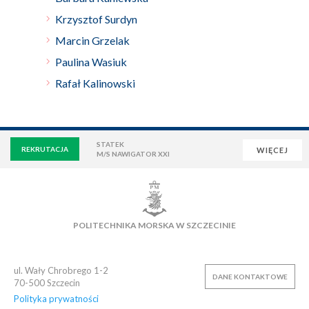
Krzysztof Surdyn
Marcin Grzelak
Paulina Wasiuk
Rafał Kalinowski
STATEK
REKRUTACJA
WIĘCEJ
M/S NAWIGATOR XXI
WIRTUALNA UCZELNIA
POCZTA
E-LEARNING
BIBLIOTEKA
NAUKOWA BAZA DANYCH
POLITECHNIKA MORSKA W SZCZECINIE
OSIEDLE AKADEMICKIE
PŁYWALNIA
KLUB AZS
OFERTY PRACY
ul. Wały Chrobrego 1-2
DANE KONTAKTOWE
70-500
Szczecin
Polityka prywatności