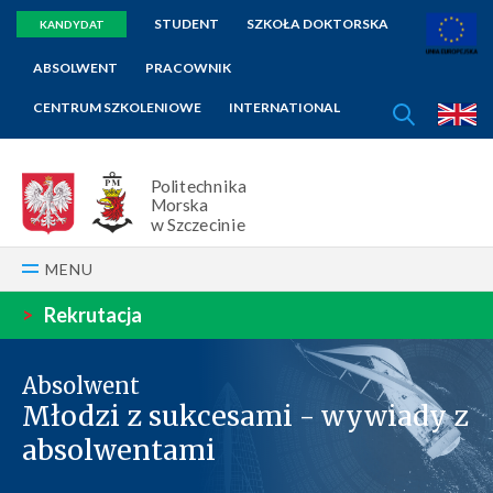
STUDENT
SZKOŁA DOKTORSKA
KANDYDAT
ABSOLWENT
PRACOWNIK
SZUKAJ
CENTRUM SZKOLENIOWE
INTERNATIONAL
E
Politechnika
Morska
w Szczecinie
MENU
>
Rekrutacja
Absolwent
Młodzi z sukcesami - wywiady z
absolwentami