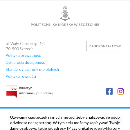
WIRTUALNA UCZELNIA
POCZTA
E-LEARNING
BIBLIOTEKA
NAUKOWA BAZA DANYCH
POLITECHNIKA MORSKA W SZCZECINIE
OSIEDLE AKADEMICKIE
PŁYWALNIA
KLUB AZS
OFERTY PRACY
ul. Wały Chrobrego 1-2
DANE KONTAKTOWE
70-500
Szczecin
Polityka prywatności
Deklaracja dostępności
Standardy ochrony małoletnich
Polityka równości
Używamy ciasteczek i innych metod, żeby analizować ile osób
odwiedza naszą stronę. W tym celu możemy zapisywać Twoje
dane osobowe, takie jak adresy IP czy unikalne identyfikatory.