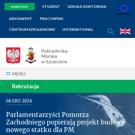
STUDENT
SZKOŁA DOKTORSKA
KANDYDAT
ABSOLWENT
PRACOWNIK
SZUKAJ
CENTRUM SZKOLENIOWE
INTERNATIONAL
E
Politechnika
Morska
w Szczecinie
MENU
>
Rekrutacja
08
GRU
2024
Parlamentarzyści Pomorza
Zachodniego popierają projekt budowy
nowego statku dla PM