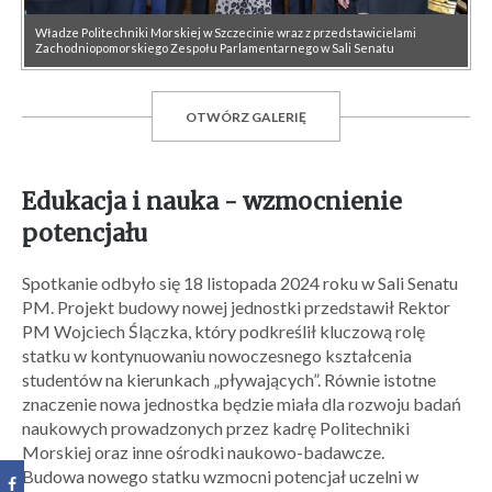
Władze Politechniki Morskiej w Szczecinie wraz z przedstawicielami
Zachodniopomorskiego Zespołu Parlamentarnego w Sali Senatu
OTWÓRZ GALERIĘ
Edukacja i nauka - wzmocnienie
potencjału
Spotkanie odbyło się 18 listopada 2024 roku w Sali Senatu
PM. Projekt budowy nowej jednostki przedstawił Rektor
PM Wojciech Ślączka, który podkreślił kluczową rolę
statku w kontynuowaniu nowoczesnego kształcenia
studentów na kierunkach „pływających”. Równie istotne
znaczenie nowa jednostka będzie miała dla rozwoju badań
naukowych prowadzonych przez kadrę Politechniki
Morskiej oraz inne ośrodki naukowo-badawcze.
Budowa nowego statku wzmocni potencjał uczelni w