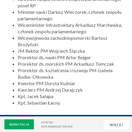
poseł RP
Minister nauki Dariusz Wieczorek, członek zespołu
parlamentarnego
Wiceminister Infrastruktury Arkadiusz Marchewka,
członek zespołu parlamentarnego
Wicewojewoda zachodniopomorski Bartosz
Brożyński
JM Rektor PM Wojciech Ślączka
Prorektor ds. nauki PM Artur Bejger
Prorektor ds. morskich PM Arkadiusz Tomczak
Prorektor ds. kształcenia i rozwoju PM Izabela
Bodus-Olkowska
Kwestor PM Dorota Kuźniar
Kanclerz PM Andrzej Durajczyk
Kpt. Jacek Sałapa
Kpt. Sebastian Łacny.
STATEK
REKRUTACJA
WIĘCEJ
M/S NAWIGATOR XXI