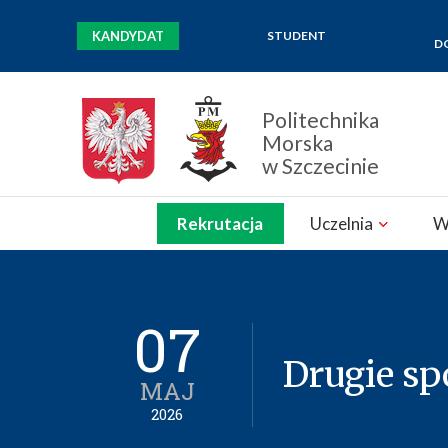
KANDYDAT
STUDENT
D
Politechnika
Morska
w Szczecinie
Zamknij nawigację
Rekrutacja
Uczelnia
W
07
Drugie s
MAJ
2026