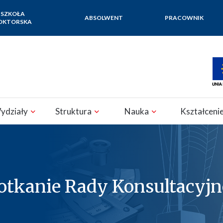
SZKOŁA
ABSOLWENT
PRACOWNIK
OKTORSKA
ydziały
Struktura
Nauka
Kształceni
potkanie Rady Konsultacyj