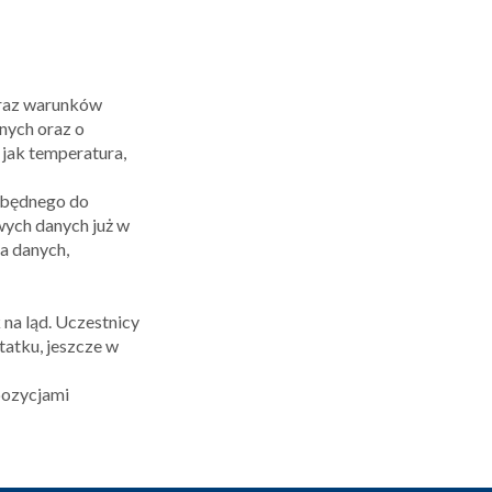
 oraz warunków
nych oraz o
jak temperatura,
ezbędnego do
ych danych już w
a danych,
na ląd. Uczestnicy
tatku, jeszcze w
pozycjami