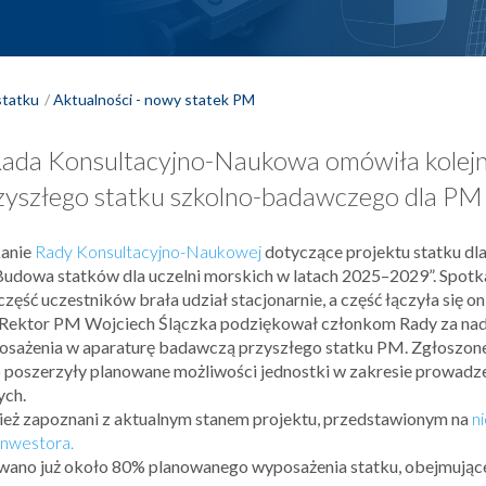
tatku
Aktualności - nowy statek PM
Rada Konsultacyjno-Naukowa omówiła kolej
zyszłego statku szkolno-badawczego dla PM
kanie
Rady Konsultacyjno-Naukowej
dotyczące projektu statku d
dowa statków dla uczelni morskich w latach 2025–2029”. Spotk
ęść uczestników brała udział stacjonarnie, a część łączyła się onl
Rektor PM Wojciech Ślączka podziękował członkom Rady za nade
osażenia w aparaturę badawczą przyszłego statku PM. Zgłoszone
poszerzyły planowane możliwości jednostki w zakresie prowad
ych.
nież zapoznani z aktualnym stanem projektu, przedstawionym na
n
Inwestora.
owano już około 80% planowanego wyposażenia statku, obejmując