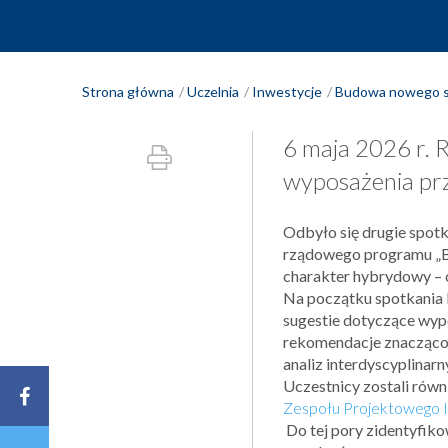
Strona główna
Uczelnia
Inwestycje
Budowa nowego s
6 maja 2026 r. 
wyposażenia pr
Odbyło się drugie spot
rządowego programu „Bu
charakter hybrydowy – cz
Na początku spotkania 
sugestie dotyczące wyp
rekomendacje znacząco 
analiz interdyscyplinarn
Uczestnicy zostali rów
Zespołu Projektowego 
Do tej pory zidentyfik