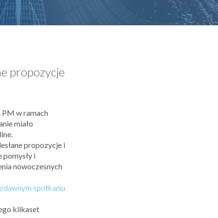
ne propozycje
la PM w ramach
anie miało
ine.
słane propozycje i
 pomysły i
zenia nowoczesnych
iedawnym spotkaniu
ego kilkaset