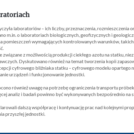
ratoriach
yczyła laboratoriów – ich liczby, przeznaczenia, rozmieszczenia
o m.in. o laboratoriach biologicznych, geofizycznych i geologicz
ia pomieszczeń wymagających kontrolowanych warunków, takich 
ć.
 związane z możliwością produkcji ciekłego azotu na statku, ni
wczych. Dyskutowano również na temat tworzenia kopii zapasow
cepcji cyfrowego bliźniaka statku – cyfrowego modelu opartego n
nie urządzeń i funkcjonowanie jednostki.
cono również uwagę na potrzebę ograniczenia transportu próbek 
jwięcej analiz i badań powinno być wykonywanych bezpośrednio na s
arowali dalszą współpracę i kontynuację prac nad kolejnymi pro
a przyszłej jednostki.