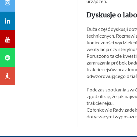
urządzeń.
Dyskusje o labo
Duża część dyskusji dot
technicznych. Rozmawian
konieczności wydzielen
wentylacja czy sterylnoś
Poruszono także kwestie
zamrażania próbek bada
trakcie rejsów oraz kon
odwzorowującego działa
Podczas spotkania zwró
zgodzili się, że jak na
trakcie rejsu.
Członkowie Rady zadekl
dotyczącymi wyposażeni