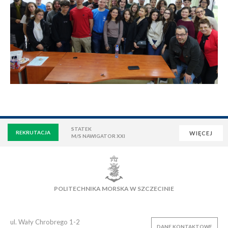
STATEK
REKRUTACJA
WIĘCEJ
M/S NAWIGATOR XXI
WIRTUALNA UCZELNIA
POCZTA
E-LEARNING
BIBLIOTEKA
NAUKOWA BAZA DANYCH
POLITECHNIKA MORSKA W SZCZECINIE
OSIEDLE AKADEMICKIE
PŁYWALNIA
KLUB AZS
OFERTY PRACY
ul. Wały Chrobrego 1-2
DANE KONTAKTOWE