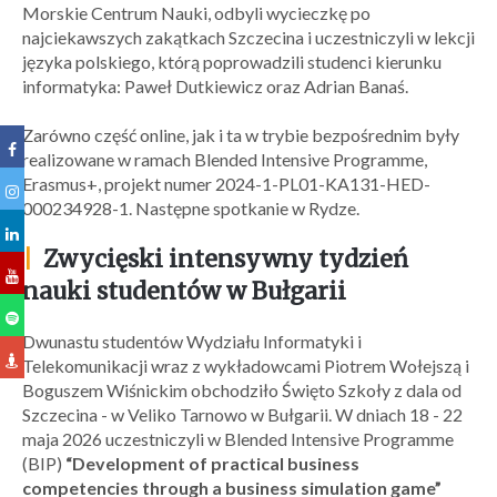
Morskie Centrum Nauki, odbyli wycieczkę po
najciekawszych zakątkach Szczecina i uczestniczyli w lekcji
języka polskiego, którą poprowadzili studenci kierunku
informatyka: Paweł Dutkiewicz oraz Adrian Banaś.
Zarówno część online, jak i ta w trybie bezpośrednim były
realizowane w ramach Blended Intensive Programme,
Erasmus+, projekt numer 2024-1-PL01-KA131-HED-
000234928-1. Następne spotkanie w Rydze.
|
Zwycięski intensywny tydzień
nauki studentów w Bułgarii
Dwunastu studentów Wydziału Informatyki i
Telekomunikacji wraz z wykładowcami Piotrem Wołejszą i
Boguszem Wiśnickim obchodziło Święto Szkoły z dala od
Szczecina - w Veliko Tarnowo w Bułgarii. W dniach 18 - 22
maja 2026 uczestniczyli w Blended Intensive Programme
(BIP)
“Development of practical business
competencies through a business simulation game”