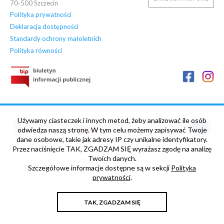
70-500
Szczecin
Polityka prywatności
Deklaracja dostępności
Standardy ochrony małoletnich
Polityka równości
Używamy ciasteczek i innych metod, żeby analizować ile osób
odwiedza naszą stronę. W tym celu możemy zapisywać Twoje
dane osobowe, takie jak adresy IP czy unikalne identyfikatory.
Przez naciśnięcie TAK, ZGADZAM SIĘ wyrażasz zgodę na analizę
„NOWE HORYZONTY” Projekt współfinansowany ze środków
Twoich danych.
Unii Europejskiej w ramach Europejskiego Funduszu Społecznego
Szczegółowe informacje dostępne są w sekcji
Polityka
oraz budżetu Państwa, Umowa nr POWR.03.05.00-00-Z013/17-
prywatności
.
00
TAK, ZGADZAM SIĘ
Copyright © 2006-2026 Maritime University of Szczecin