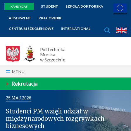
STUDENT
SZKOŁA DOKTORSKA
KANDYDAT
ABSOLWENT
PRACOWNIK
SZUKAJ
CENTRUM SZKOLENIOWE
INTERNATIONAL
E
Politechnika
Morska
w Szczecinie
MENU
>
Rekrutacja
25
MAJ
2026
Studenci PM wzięli udział w
międzynarodowych rozgrywkach
biznesowych