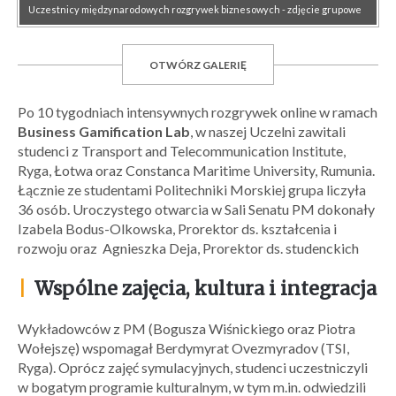
Uczestnicy międzynarodowych rozgrywek biznesowych - zdjęcie grupowe
OTWÓRZ GALERIĘ
Po 10 tygodniach intensywnych rozgrywek online w ramach
Business Gamification Lab
, w naszej Uczelni zawitali
studenci z Transport and Telecommunication Institute,
Ryga, Łotwa oraz Constanca Maritime University, Rumunia.
Łącznie ze studentami Politechniki Morskiej grupa liczyła
36 osób. Uroczystego otwarcia w Sali Senatu PM dokonały
Izabela Bodus-Olkowska, Prorektor ds. kształcenia i
rozwoju oraz Agnieszka Deja, Prorektor ds. studenckich
|
Wspólne zajęcia, kultura i integracja
Wykładowców z PM (Bogusza Wiśnickiego oraz Piotra
Wołejszę) wspomagał Berdymyrat Ovezmyradov (TSI,
Ryga). Oprócz zajęć symulacyjnych, studenci uczestniczyli
w bogatym programie kulturalnym, w tym m.in. odwiedzili