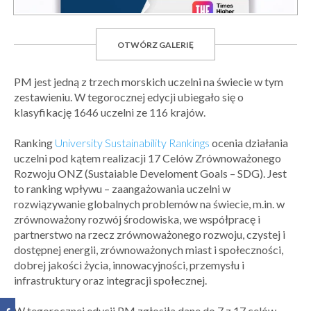
OTWÓRZ GALERIĘ
PM jest jedną z trzech morskich uczelni na świecie w tym
zestawieniu. W tegorocznej edycji ubiegało się o
klasyfikację 1646 uczelni ze 116 krajów.
Ranking
University Sustainability Rankings
ocenia działania
uczelni pod kątem realizacji 17 Celów Zrównoważonego
Rozwoju ONZ (Sustaiable Develoment Goals – SDG). Jest
to ranking wpływu – zaangażowania uczelni w
rozwiązywanie globalnych problemów na świecie, m.in. w
zrównoważony rozwój środowiska, we współpracę i
partnerstwo na rzecz zrównoważonego rozwoju, czystej i
dostępnej energii, zrównoważonych miast i społeczności,
dobrej jakości życia, innowacyjności, przemysłu i
infrastruktury oraz integracji społecznej.
W tegorocznej edycji PM zgłosiła dane do 7 z 17 celów