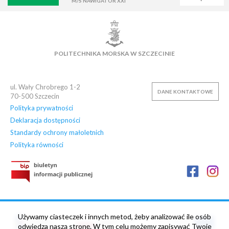
M/S NAWIGATOR XXI
WIRTUALNA UCZELNIA
POCZTA
E-LEARNING
BIBLIOTEKA
NAUKOWA BAZA DANYCH
POLITECHNIKA MORSKA W SZCZECINIE
OSIEDLE AKADEMICKIE
PŁYWALNIA
KLUB AZS
OFERTY PRACY
ul. Wały Chrobrego 1-2
DANE KONTAKTOWE
70-500
Szczecin
Polityka prywatności
Deklaracja dostępności
Standardy ochrony małoletnich
Polityka równości
Używamy ciasteczek i innych metod, żeby analizować ile osób
odwiedza naszą stronę. W tym celu możemy zapisywać Twoje