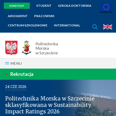
STUDENT
SZKOŁA DOKTORSKA
KANDYDAT
ABSOLWENT
PRACOWNIK
SZUKAJ
CENTRUM SZKOLENIOWE
INTERNATIONAL
E
Politechnika
Morska
w Szczecinie
MENU
>
Rekrutacja
24
CZE
2026
Politechnika Morska w Szczecinie
sklasyfikowana w Sustainability
Impact Ratings 2026