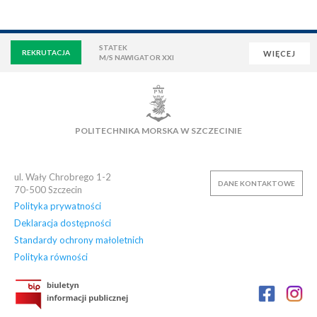
STATEK
REKRUTACJA
WIĘCEJ
M/S NAWIGATOR XXI
WIRTUALNA UCZELNIA
POCZTA
E-LEARNING
BIBLIOTEKA
NAUKOWA BAZA DANYCH
POLITECHNIKA MORSKA W SZCZECINIE
OSIEDLE AKADEMICKIE
PŁYWALNIA
KLUB AZS
OFERTY PRACY
ul. Wały Chrobrego 1-2
DANE KONTAKTOWE
70-500
Szczecin
Polityka prywatności
Deklaracja dostępności
Standardy ochrony małoletnich
Polityka równości