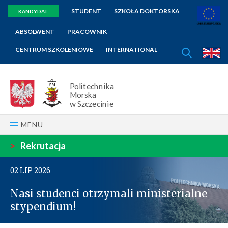
STUDENT
SZKOŁA DOKTORSKA
KANDYDAT
ABSOLWENT
PRACOWNIK
SZUKAJ
CENTRUM SZKOLENIOWE
INTERNATIONAL
E
Politechnika
Morska
w Szczecinie
MENU
>
Rekrutacja
02
LIP
2026
Nasi studenci otrzymali ministerialne
stypendium!