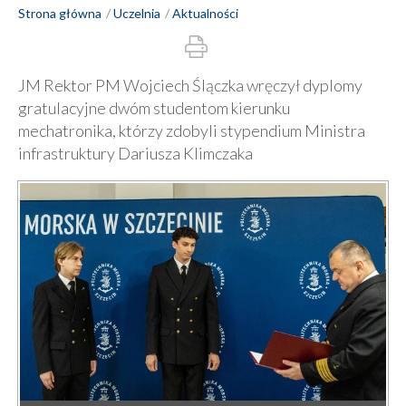
Strona główna
Uczelnia
Aktualności
JM Rektor PM Wojciech Ślączka wręczył dyplomy
gratulacyjne dwóm studentom kierunku
mechatronika, którzy zdobyli stypendium Ministra
infrastruktury Dariusza Klimczaka