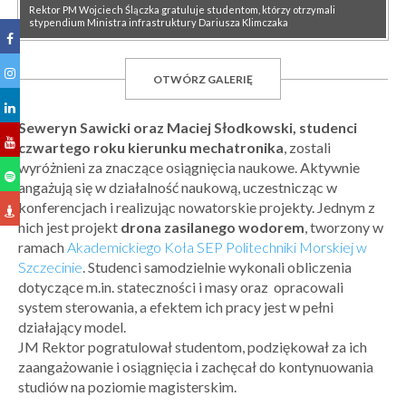
Rektor PM Wojciech Ślączka gratuluje studentom, którzy otrzymali
stypendium Ministra infrastruktury Dariusza Klimczaka
OTWÓRZ GALERIĘ
Seweryn Sawicki oraz Maciej Słodkowski, studenci
czwartego roku kierunku mechatronika
, zostali
wyróżnieni za znaczące osiągnięcia naukowe. Aktywnie
angażują się w działalność naukową, uczestnicząc w
konferencjach i realizując nowatorskie projekty. Jednym z
nich jest projekt
drona zasilanego wodorem
, tworzony w
ramach
Akademickiego Koła SEP Politechniki Morskiej w
Szczecinie
. Studenci samodzielnie wykonali obliczenia
dotyczące m.in. stateczności i masy oraz opracowali
system sterowania, a efektem ich pracy jest w pełni
działający model.
JM Rektor pogratulował studentom, podziękował za ich
zaangażowanie i osiągnięcia i zachęcał do kontynuowania
studiów na poziomie magisterskim.