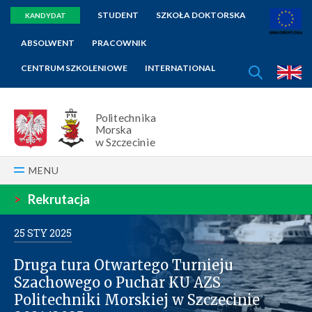
STUDENT
SZKOŁA DOKTORSKA
KANDYDAT
ABSOLWENT
PRACOWNIK
SZUKAJ
CENTRUM SZKOLENIOWE
INTERNATIONAL
E
Politechnika
Morska
w Szczecinie
MENU
>
Rekrutacja
25
STY
2025
Druga tura Otwartego Turnieju
Szachowego o Puchar KU AZS
Politechniki Morskiej w Szczecinie