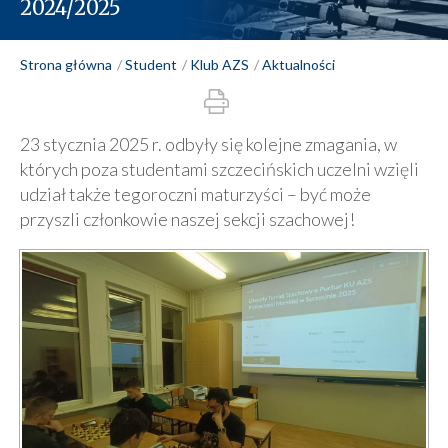
2024/2025
Strona główna
Student
Klub AZS
Aktualności
23 stycznia 2025 r. odbyły się kolejne zmagania, w
których poza studentami szczecińskich uczelni wzięli
udział także tegoroczni maturzyści – być może
przyszli członkowie naszej sekcji szachowej!