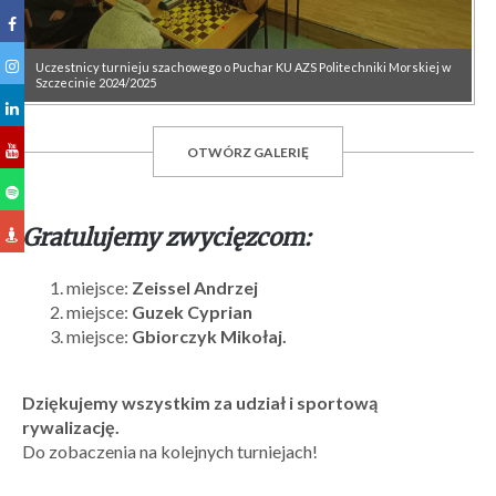
Uczestnicy turnieju szachowego o Puchar KU AZS Politechniki Morskiej w
Szczecinie 2024/2025
OTWÓRZ GALERIĘ
Gratulujemy zwycięzcom:
miejsce:
Zeissel Andrzej
miejsce:
Guzek Cyprian
miejsce:
Gbiorczyk Mikołaj.
Dziękujemy wszystkim za udział i sportową
rywalizację.
Do zobaczenia na kolejnych turniejach!