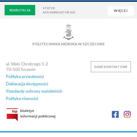
STATEK
REKRUTACJA
WIĘCEJ
M/S NAWIGATOR XXI
WIRTUALNA UCZELNIA
POCZTA
E-LEARNING
BIBLIOTEKA
NAUKOWA BAZA DANYCH
POLITECHNIKA MORSKA W SZCZECINIE
OSIEDLE AKADEMICKIE
PŁYWALNIA
KLUB AZS
OFERTY PRACY
ul. Wały Chrobrego 1-2
DANE KONTAKTOWE
70-500
Szczecin
Polityka prywatności
Deklaracja dostępności
Standardy ochrony małoletnich
Polityka równości