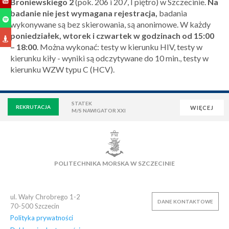
Broniewskiego 2
(pok. 206 i 207, I piętro) w Szczecinie.
Na
badanie nie jest wymagana rejestracja,
badania
wykonywane są bez skierowania, są anonimowe. W każdy
poniedziałek, wtorek i czwartek w godzinach od 15:00
– 18:00
. Można wykonać: testy w kierunku HIV, testy w
kierunku kiły - wyniki są odczytywane do 10 min., testy w
kierunku WZW typu C (HCV).
STATEK
REKRUTACJA
WIĘCEJ
M/S NAWIGATOR XXI
WIRTUALNA UCZELNIA
POCZTA
E-LEARNING
BIBLIOTEKA
NAUKOWA BAZA DANYCH
POLITECHNIKA MORSKA W SZCZECINIE
OSIEDLE AKADEMICKIE
PŁYWALNIA
KLUB AZS
OFERTY PRACY
ul. Wały Chrobrego 1-2
DANE KONTAKTOWE
70-500
Szczecin
Polityka prywatności