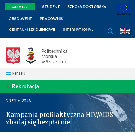
STUDENT
SZKOŁA DOKTORSKA
KANDYDAT
ABSOLWENT
PRACOWNIK
SZUKAJ
CENTRUM SZKOLENIOWE
INTERNATIONAL
E
Politechnika
Morska
w Szczecinie
MENU
>
Rekrutacja
23
STY
2026
Kampania profilaktyczna HIV/AIDS -
zbadaj się bezpłatnie!